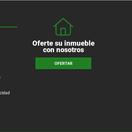
Oferte su inmueble
con nosotros
OFERTAR
a
acidad