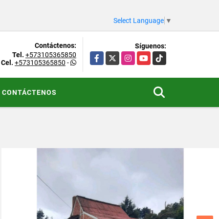
Select Language
▼
Contáctenos:
Síguenos:
Tel.
+573105365850
Facebook
X
Instagram
YouTube
TikTok
Cel.
+573105365850
-
CONTÁCTENOS