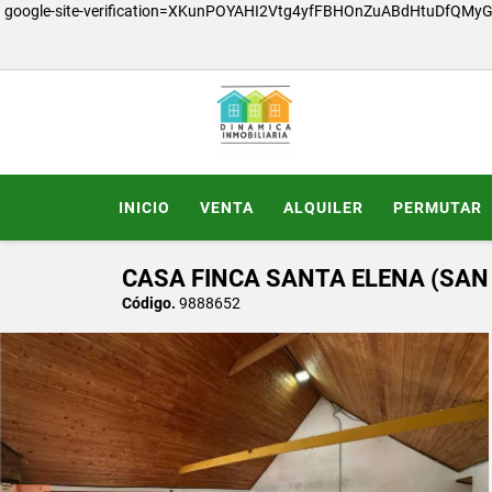
google-site-verification=XKunPOYAHI2Vtg4yfFBHOnZuABdHtuDfQMy
INICIO
VENTA
ALQUILER
PERMUTAR
CASA FINCA SANTA ELENA (SAN 
Código.
9888652