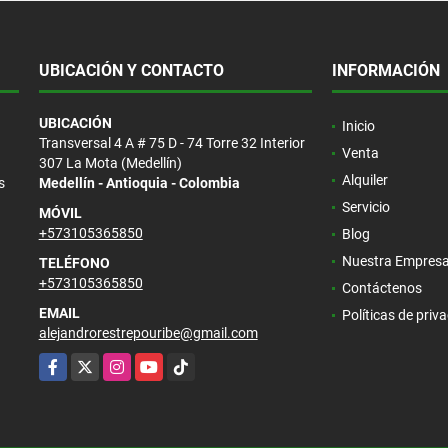
UBICACIÓN Y CONTACTO
INFORMACIÓN
UBICACIÓN
Inicio
Transversal 4 A # 75 D - 74 Torre 32 Interior
Venta
307 La Mota (Medellín)
Alquiler
s
Medellín - Antioquia - Colombia
Servicio
MÓVIL
+573105365850
Blog
Nuestra Empres
TELÉFONO
+573105365850
Contáctenos
EMAIL
Políticas de priv
alejandrorestrepouribe@gmail.com
Facebook
X
Instagram
YouTube
TikTok