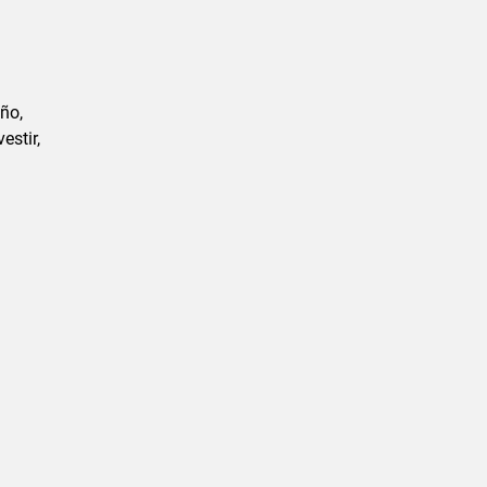
ño,
estir,