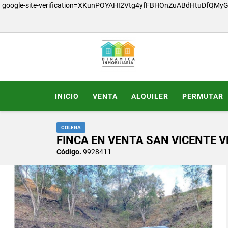
google-site-verification=XKunPOYAHI2Vtg4yfFBHOnZuABdHtuDfQMy
INICIO
VENTA
ALQUILER
PERMUTAR
COLEGA
FINCA EN VENTA SAN VICENTE
Código.
9928411