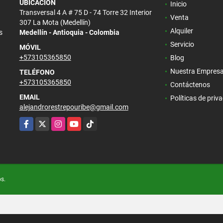
UBICACIÓN
Inicio
Transversal 4 A # 75 D - 74 Torre 32 Interior
Venta
307 La Mota (Medellín)
Alquiler
s
Medellín - Antioquia - Colombia
Servicio
MÓVIL
+573105365850
Blog
Nuestra Empres
TELÉFONO
+573105365850
Contáctenos
EMAIL
Políticas de priv
alejandrorestrepouribe@gmail.com
Facebook
X
Instagram
YouTube
TikTok
os.