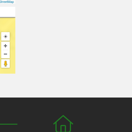
treetMap