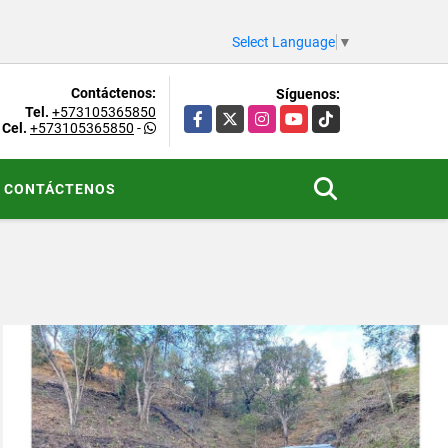
Select Language
▼
Contáctenos:
Síguenos:
Tel.
+573105365850
Facebook
X
Instagram
YouTube
TikTok
Cel.
+573105365850
-
CONTÁCTENOS