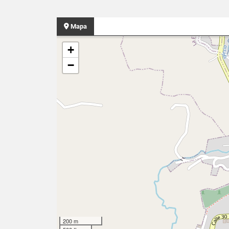
Mapa
+
−
200 m