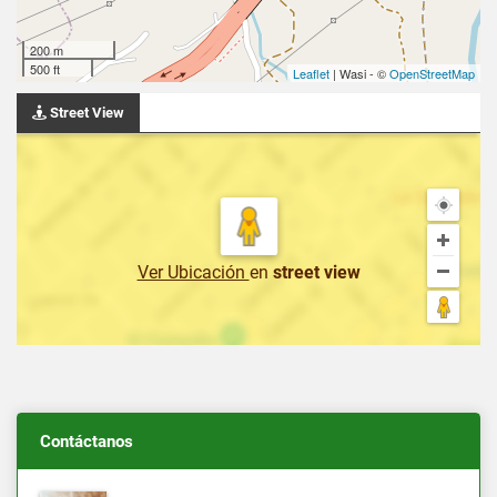
200 m
500 ft
Leaflet
| Wasi - ©
OpenStreetMap
Street View
Ver Ubicación
en
street view
Contáctanos