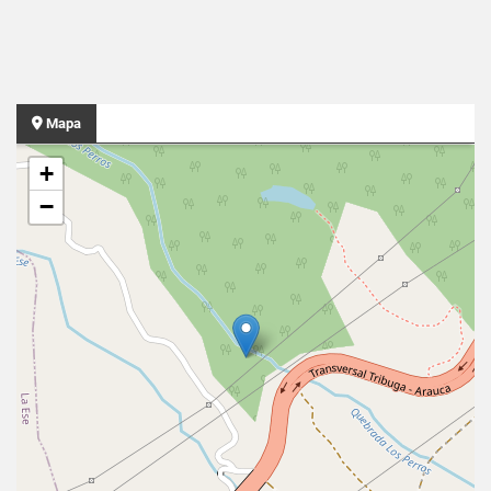
Mapa
+
−