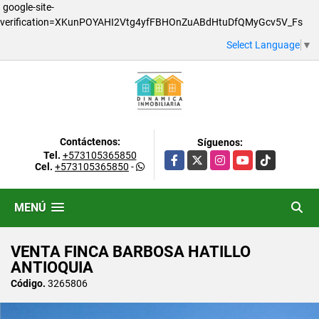
google-site-
verification=XKunPOYAHI2Vtg4yfFBHOnZuABdHtuDfQMyGcv5V_Fs
Select Language
▼
Contáctenos:
Síguenos:
Tel.
+573105365850
Facebook
X
Instagram
YouTube
TikTok
Cel.
+573105365850
-
MENÚ
VENTA FINCA BARBOSA HATILLO
ANTIOQUIA
Código.
3265806