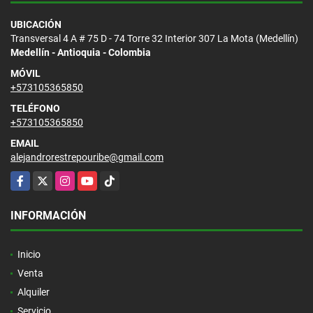
UBICACIÓN
Transversal 4 A # 75 D - 74 Torre 32 Interior 307 La Mota (Medellín)
Medellín - Antioquia - Colombia
MÓVIL
+573105365850
TELÉFONO
+573105365850
EMAIL
alejandrorestrepouribe@gmail.com
Facebook
X
Instagram
YouTube
TikTok
INFORMACIÓN
Inicio
Venta
Alquiler
Servicio