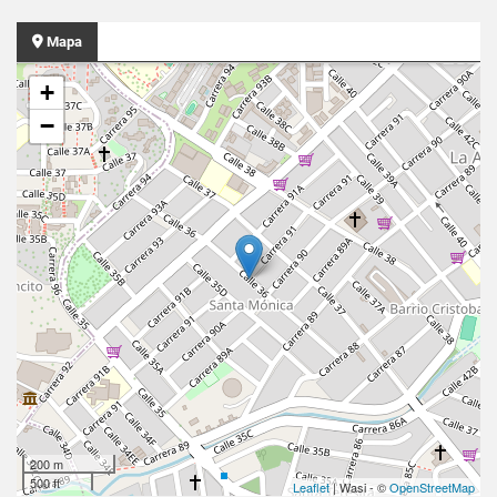
Mapa
+
−
200 m
500 ft
Leaflet
| Wasi - ©
OpenStreetMap