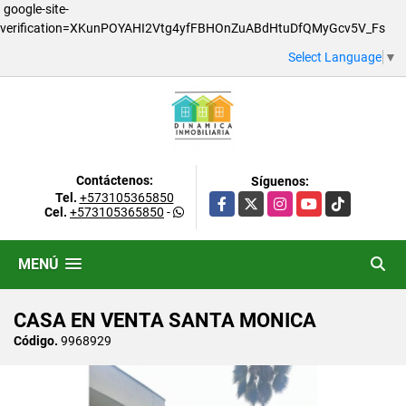
google-site-
verification=XKunPOYAHI2Vtg4yfFBHOnZuABdHtuDfQMyGcv5V_Fs
Select Language
▼
Contáctenos:
Síguenos:
Tel.
+573105365850
Facebook
X
Instagram
YouTube
TikTok
Cel.
+573105365850
-
MENÚ
CASA EN VENTA SANTA MONICA
Código.
9968929