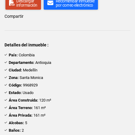
Descargar
Recomendar inmueble
información
por correo electrónico
Compartir
Detalles del inmueble :
País:
Colombia
Departamento:
Antioquia
Ciudad:
Medellín
Zona:
Santa Monica
Código:
9968929
Estado:
Usado
Área Construida:
120 m²
Área Terreno:
161 m²
Área Privada:
161 m²
Alcobas:
5
Baños:
2