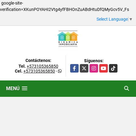
google-site-
verification=XKunPOYAHI2Vtg4yfFBHOnZuABdHtuDfQMyGcv5V_Fs
Select Language
▼
Contáctenos:
Síguenos:
Tel.
+573105365850
Facebook
X
Instagram
YouTube
TikTok
Cel.
+573105365850
-
MENÚ