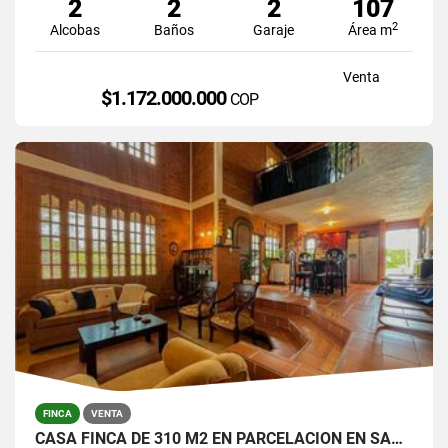
2
2
2
107
2
Alcobas
Baños
Garaje
Área m
Venta
$1.172.000.000
COP
FINCA
VENTA
CASA FINCA DE 310 M2 EN PARCELACION EN SANTA ELENA / LOTE DE 6.450 M2