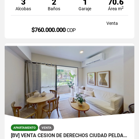
3
2
1
70.6
2
Alcobas
Baños
Garaje
Área m
Venta
$760.000.000
COP
APARTAMENTO
VENTA
[BV] VENTA CESIÓN DE DERECHOS CIUDAD PELDAR, ENVIGADO