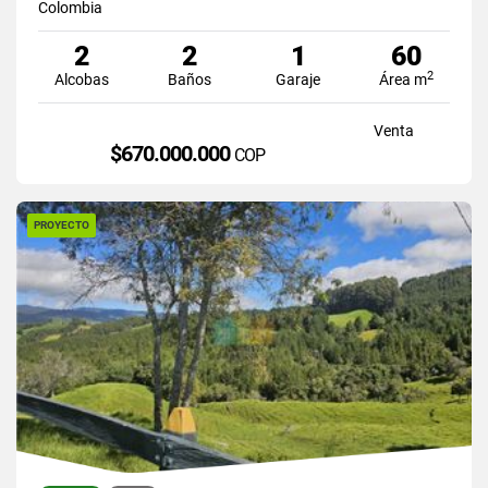
Colombia
2
2
1
60
2
Alcobas
Baños
Garaje
Área m
Venta
$670.000.000
COP
PROYECTO