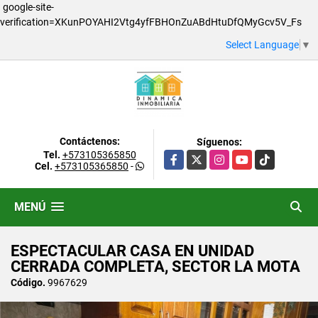
google-site-
verification=XKunPOYAHI2Vtg4yfFBHOnZuABdHtuDfQMyGcv5V_Fs
Select Language
▼
Contáctenos:
Síguenos:
Tel.
+573105365850
Facebook
X
Instagram
YouTube
TikTok
Cel.
+573105365850
-
MENÚ
ESPECTACULAR CASA EN UNIDAD
CERRADA COMPLETA, SECTOR LA MOTA
Código.
9967629