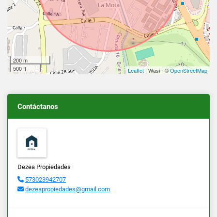
200 m
500 ft
Leaflet
| Wasi - ©
OpenStreetMap
Contáctanos
Dezea Propiedades
573023942707
dezeapropiedades@gmail.com