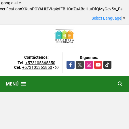
google-site-
verification=XKunPOYAHI2Vtg4yfFBHOnZuABdHtuDfQMyGcv5V_Fs
Select Language
▼
Contáctenos:
Síguenos:
Tel.
+573105365850
Facebook
X
Instagram
YouTube
TikTok
Cel.
+573105365850
-
MENÚ