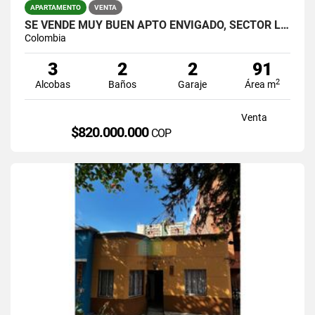
APARTAMENTO
VENTA
SE VENDE MUY BUEN APTO ENVIGADO, SECTOR LA ABADIA,UNIDAD MUY COMPLETA.
Colombia
3
2
2
91
2
Alcobas
Baños
Garaje
Área m
Venta
$820.000.000
COP