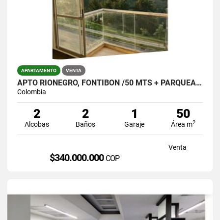
APARTAMENTO
VENTA
APTO RIONEGRO, FONTIBON /50 MTS + PARQUEADERO Y ÚTIL $340.000.000
Colombia
2
2
1
50
2
Alcobas
Baños
Garaje
Área m
Venta
$340.000.000
COP