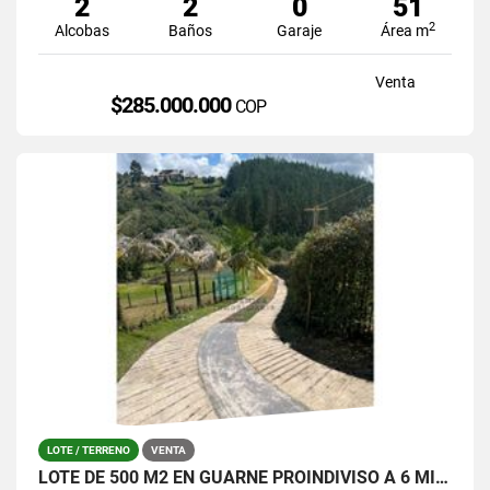
2
2
0
51
2
Alcobas
Baños
Garaje
Área m
Venta
$285.000.000
COP
LOTE / TERRENO
VENTA
LOTE DE 500 M2 EN GUARNE PROINDIVISO A 6 MINUTOS DE LA AUTOPISTA