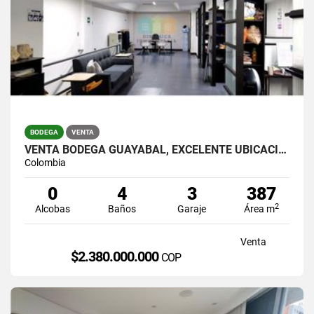
BODEGA
VENTA
VENTA BODEGA GUAYABAL, EXCELENTE UBICACION EN MALL INDUSTRIAL
Colombia
0
4
3
387
2
Alcobas
Baños
Garaje
Área m
Venta
$2.380.000.000
COP