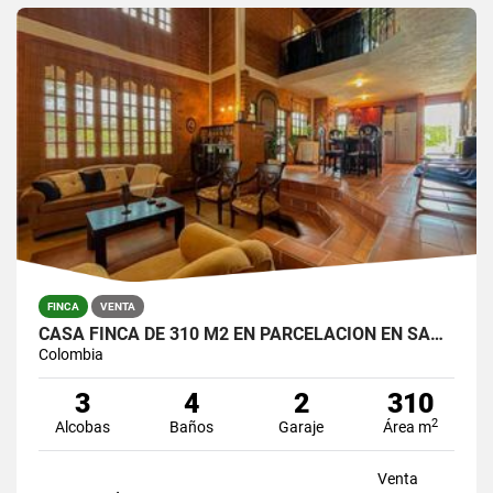
FINCA
VENTA
CASA FINCA DE 310 M2 EN PARCELACION EN SANTA ELENA / LOTE DE 6.450 M2
Colombia
3
4
2
310
2
Alcobas
Baños
Garaje
Área m
Venta