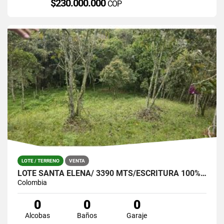
$230.000.000
COP
LOTE / TERRENO
VENTA
LOTE SANTA ELENA/ 3390 MTS/ESCRITURA 100%- OPORTUNIDAD!
Colombia
0
0
0
Alcobas
Baños
Garaje