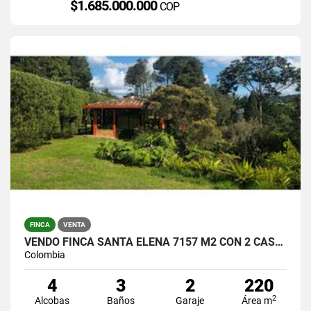
$1.685.000.000
COP
FINCA
VENTA
VENDO FINCA SANTA ELENA 7157 M2 CON 2 CASAS / $1.390.000.000
Colombia
4
3
2
220
2
Alcobas
Baños
Garaje
Área m