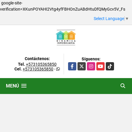
google-site-
verification=XKunPOYAHI2Vtg4yfFBHOnZuABdHtuDfQMyGcv5V_Fs
Select Language
▼
Contáctenos:
Síguenos:
Tel.
+573105365850
Facebook
X
Instagram
YouTube
TikTok
Cel.
+573105365850
-
MENÚ