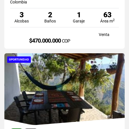
Colombia
3
2
1
63
2
Alcobas
Baños
Garaje
Área m
Venta
$470.000.000
COP
OPORTUNIDAD