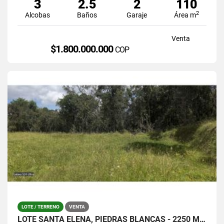
3
2.5
2
110
2
Alcobas
Baños
Garaje
Área m
Venta
$1.800.000.000
COP
LOTE / TERRENO
VENTA
LOTE SANTA ELENA, PIEDRAS BLANCAS - 2250 MTS / $380.000.0000