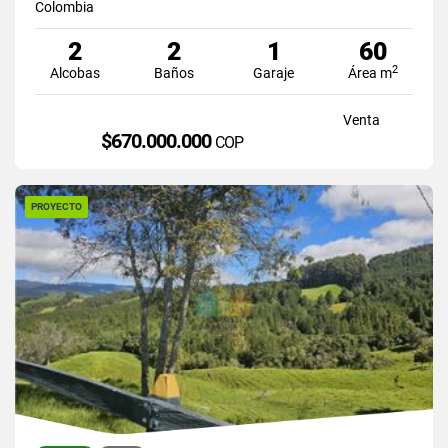
Colombia
2
2
1
60
2
Alcobas
Baños
Garaje
Área m
Venta
$670.000.000
COP
PROYECTO