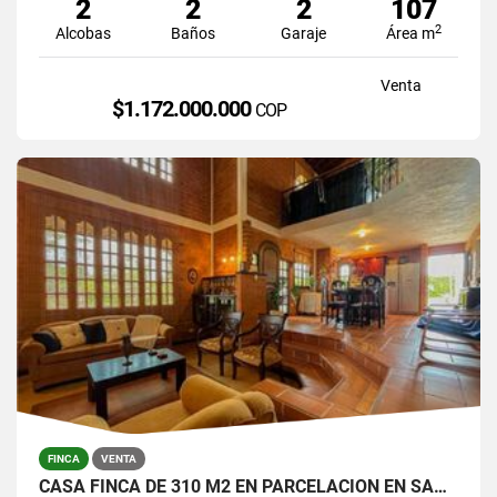
2
2
2
107
2
Alcobas
Baños
Garaje
Área m
Venta
$1.172.000.000
COP
FINCA
VENTA
CASA FINCA DE 310 M2 EN PARCELACION EN SANTA ELENA / LOTE DE 6.450 M2