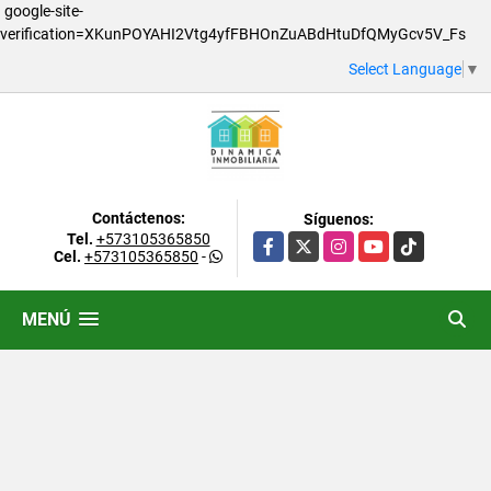
google-site-
verification=XKunPOYAHI2Vtg4yfFBHOnZuABdHtuDfQMyGcv5V_Fs
Select Language
▼
Contáctenos:
Síguenos:
Tel.
+573105365850
Facebook
X
Instagram
YouTube
TikTok
Cel.
+573105365850
-
MENÚ