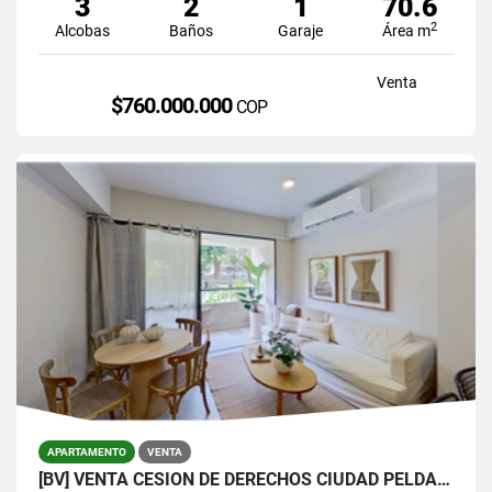
3
2
1
70.6
2
Alcobas
Baños
Garaje
Área m
Venta
$760.000.000
COP
APARTAMENTO
VENTA
[BV] VENTA CESIÓN DE DERECHOS CIUDAD PELDAR, ENVIGADO