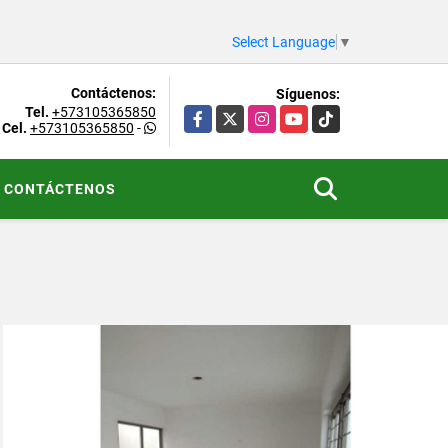
Select Language
▼
Contáctenos:
Síguenos:
Tel.
+573105365850
Facebook
X
Instagram
YouTube
TikTok
Cel.
+573105365850
-
CONTÁCTENOS