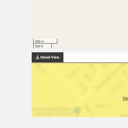
200 m
500 ft
Street View
Ve