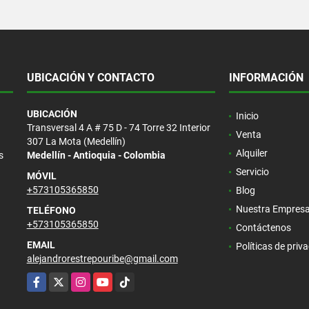
UBICACIÓN Y CONTACTO
INFORMACIÓN
UBICACIÓN
Inicio
Transversal 4 A # 75 D - 74 Torre 32 Interior
Venta
307 La Mota (Medellín)
Alquiler
s
Medellín - Antioquia - Colombia
Servicio
MÓVIL
+573105365850
Blog
Nuestra Empres
TELÉFONO
+573105365850
Contáctenos
EMAIL
Políticas de priv
alejandrorestrepouribe@gmail.com
Facebook
X
Instagram
YouTube
TikTok