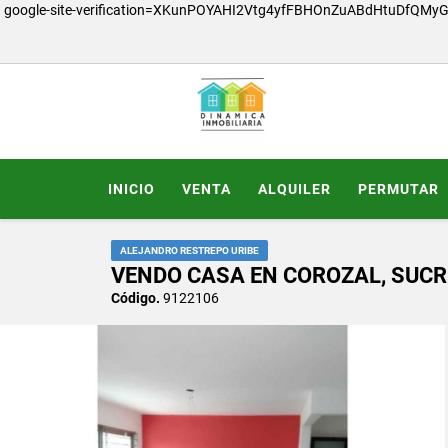
google-site-verification=XKunPOYAHI2Vtg4yfFBHOnZuABdHtuDfQMy
INICIO
VENTA
ALQUILER
PERMUTAR
ALEJANDRO RESTREPO URIBE
VENDO CASA EN COROZAL, SUCR
Código.
9122106