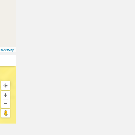
treetMap