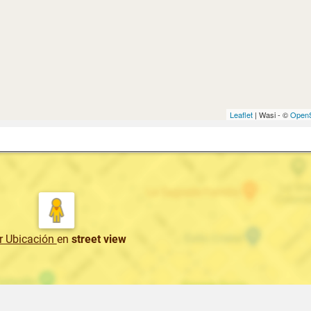
Leaflet
| Wasi - ©
OpenS
r Ubicación
en
street view