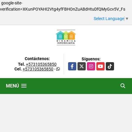
google-site-
verification=XKunPOYAHI2Vtg4yfFBHOnZuABdHtuDfQMyGcv5V_Fs
Select Language
▼
Contáctenos:
Síguenos:
Tel.
+573105365850
Facebook
X
Instagram
YouTube
TikTok
Cel.
+573105365850
-
MENÚ