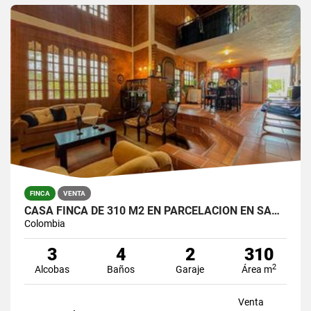
FINCA
VENTA
CASA FINCA DE 310 M2 EN PARCELACION EN SANTA ELENA / LOTE DE 6.450 M2
Colombia
3
4
2
310
2
Alcobas
Baños
Garaje
Área m
Venta