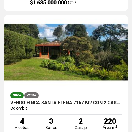
$1.685.000.000
COP
FINCA
VENTA
VENDO FINCA SANTA ELENA 7157 M2 CON 2 CASAS / $1.390.000.000
Colombia
4
3
2
220
2
Alcobas
Baños
Garaje
Área m