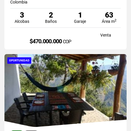
Colombia
3
2
1
63
2
Alcobas
Baños
Garaje
Área m
Venta
$470.000.000
COP
OPORTUNIDAD