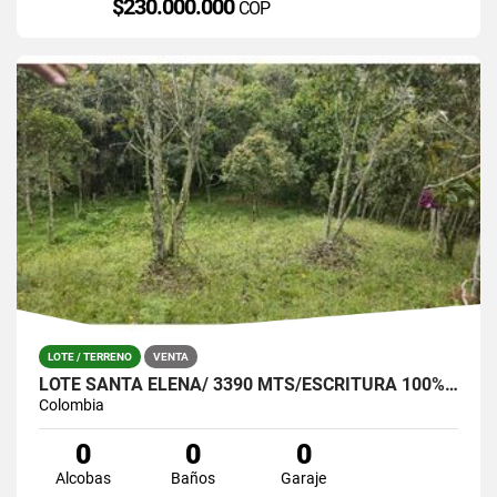
$230.000.000
COP
LOTE / TERRENO
VENTA
LOTE SANTA ELENA/ 3390 MTS/ESCRITURA 100%- OPORTUNIDAD!
Colombia
0
0
0
Alcobas
Baños
Garaje