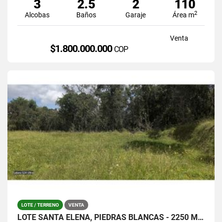
3
2.5
2
110
2
Alcobas
Baños
Garaje
Área m
Venta
$1.800.000.000
COP
LOTE / TERRENO
VENTA
LOTE SANTA ELENA, PIEDRAS BLANCAS - 2250 MTS / $380.000.0000