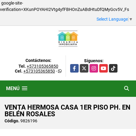
google-site-
verification=XKunPOYAHI2Vtg4yfFBHOnZuABdHtuDfQMyGcv5V_Fs
Select Language
▼
Contáctenos:
Síguenos:
Tel.
+573105365850
Facebook
X
Instagram
YouTube
TikTok
Cel.
+573105365850
-
MENÚ
VENTA HERMOSA CASA 1ER PISO PH. EN
BELÉN ROSALES
Código.
9826196