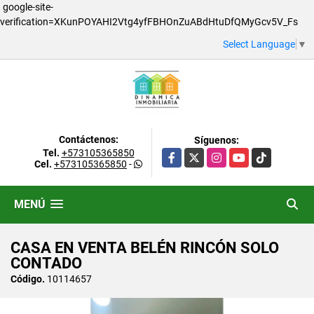
google-site-
verification=XKunPOYAHI2Vtg4yfFBHOnZuABdHtuDfQMyGcv5V_Fs
Select Language
▼
Contáctenos:
Síguenos:
Tel.
+573105365850
Facebook
X
Instagram
YouTube
TikTok
Cel.
+573105365850
-
MENÚ
CASA EN VENTA BELÉN RINCÓN SOLO
CONTADO
Código.
10114657