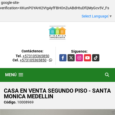
google-site-
verification=XKunPOYAHI2Vtg4yfFBHOnZuABdHtuDfQMyGcv5V_Fs
Select Language
▼
Contáctenos:
Síguenos:
Tel.
+573105365850
Facebook
X
Instagram
YouTube
TikTok
Cel.
+573105365850
-
MENÚ
CASA EN VENTA SEGUNDO PISO - SANTA
MONICA MEDELLIN
Código.
10008969