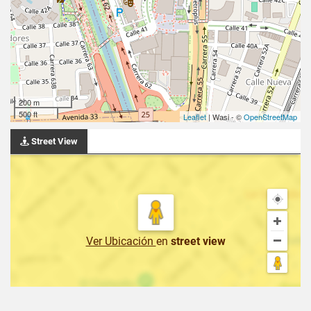
200 m
500 ft
Leaflet
| Wasi - ©
OpenStreetMap
Street View
Ver Ubicación
en
street view