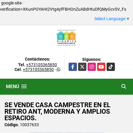
google-site-
verification=XKunPOYAHI2Vtg4yfFBHOnZuABdHtuDfQMyGcv5V_Fs
Select Language
▼
Contáctenos:
Síguenos:
Tel.
+573105365850
Facebook
X
Instagram
YouTube
TikTok
Cel.
+573105365850
-
MENÚ
SE VENDE CASA CAMPESTRE EN EL
RETIRO ANT, MODERNA Y AMPLIOS
ESPACIOS.
Código.
10037633