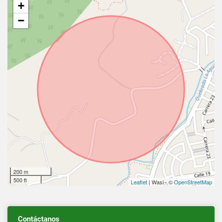
+
−
200 m
500 ft
Leaflet
| Wasi - ©
OpenStreetMap
Contáctanos