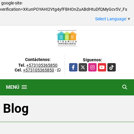
google-site-
verification=XKunPOYAHI2Vtg4yfFBHOnZuABdHtuDfQMyGcv5V_Fs
Select Language
▼
Contáctenos:
Síguenos:
Tel.
+573105365850
Facebook
X
Instagram
YouTube
TikTok
Cel.
+573105365850
-
MENÚ
Blog