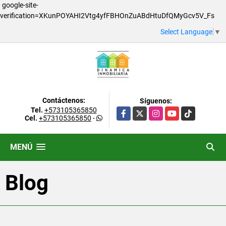
google-site-
verification=XKunPOYAHI2Vtg4yfFBHOnZuABdHtuDfQMyGcv5V_Fs
Select Language
▼
Contáctenos:
Síguenos:
Tel.
+573105365850
Facebook
X
Instagram
YouTube
TikTok
Cel.
+573105365850
-
MENÚ
Blog