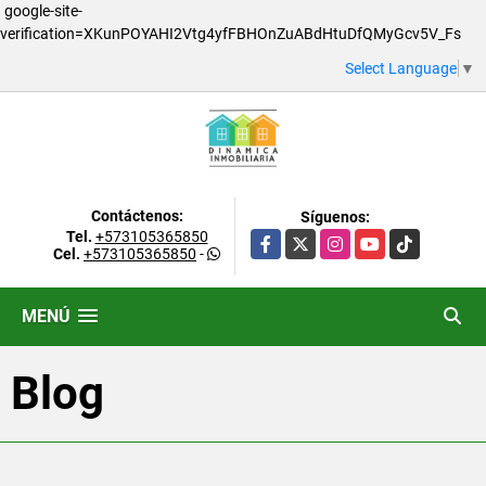
google-site-
verification=XKunPOYAHI2Vtg4yfFBHOnZuABdHtuDfQMyGcv5V_Fs
Select Language
▼
Contáctenos:
Síguenos:
Tel.
+573105365850
Facebook
X
Instagram
YouTube
TikTok
Cel.
+573105365850
-
MENÚ
Blog