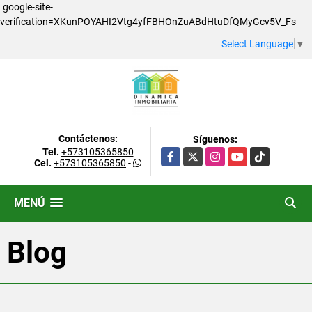
google-site-
verification=XKunPOYAHI2Vtg4yfFBHOnZuABdHtuDfQMyGcv5V_Fs
Select Language
▼
Contáctenos:
Síguenos:
Tel.
+573105365850
Facebook
X
Instagram
YouTube
TikTok
Cel.
+573105365850
-
MENÚ
Blog