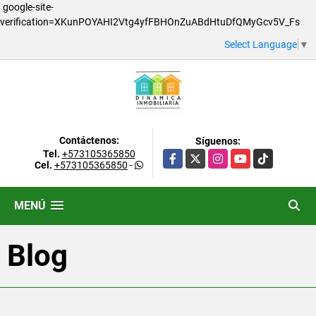
google-site-
verification=XKunPOYAHI2Vtg4yfFBHOnZuABdHtuDfQMyGcv5V_Fs
Select Language
▼
Contáctenos:
Síguenos:
Tel.
+573105365850
Facebook
X
Instagram
YouTube
TikTok
Cel.
+573105365850
-
MENÚ
Blog