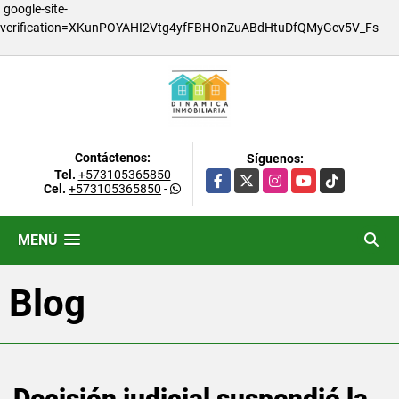
google-site-
verification=XKunPOYAHI2Vtg4yfFBHOnZuABdHtuDfQMyGcv5V_Fs
Contáctenos:
Síguenos:
Tel.
+573105365850
Facebook
X
Instagram
YouTube
TikTok
Cel.
+573105365850
-
MENÚ
Blog
Decisión judicial suspendió la