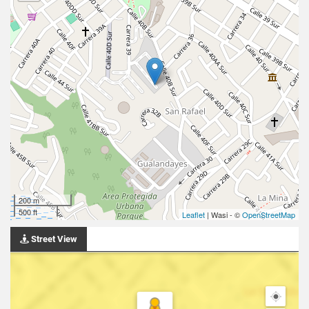
200 m
500 ft
Leaflet
| Wasi - ©
OpenStreetMap
Street View