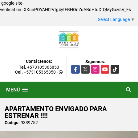
google-site-
verification=XKunPOYAHI2Vtg4yfFBHOnZuABdHtuDfQMyGcv5V_Fs
Select Language
▼
Contáctenos:
Síguenos:
Tel.
+573105365850
Facebook
X
Instagram
YouTube
TikTok
Cel.
+573105365850
-
MENÚ
APARTAMENTO ENVIGADO PARA
ESTRENAR !!!!
Código.
9339752