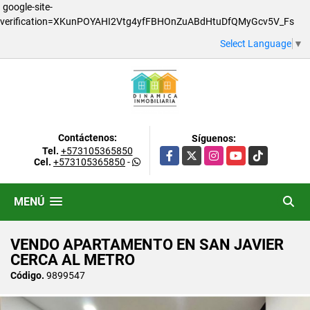
google-site-
verification=XKunPOYAHI2Vtg4yfFBHOnZuABdHtuDfQMyGcv5V_Fs
Select Language
▼
Contáctenos:
Síguenos:
Tel.
+573105365850
Facebook
X
Instagram
YouTube
TikTok
Cel.
+573105365850
-
MENÚ
VENDO APARTAMENTO EN SAN JAVIER
CERCA AL METRO
Código.
9899547