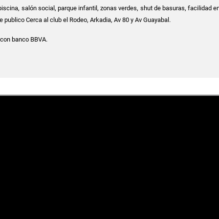
piscina, salón social, parque infantil, zonas verdes, shut de basuras, facilidad e
e publico Cerca al club el Rodeo, Arkadia, Av 80 y Av Guayabal.
 con banco BBVA.