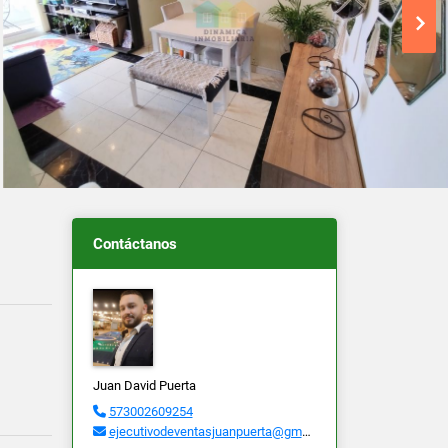
Contáctanos
Juan David Puerta
573002609254
ejecutivodeventasjuanpuerta@gmail.com