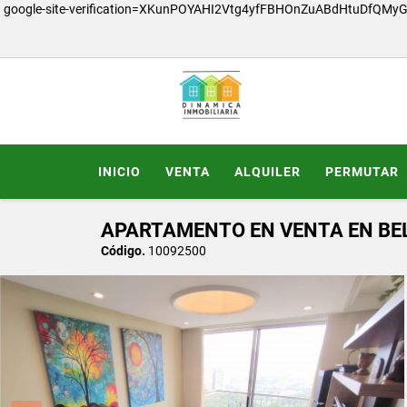
google-site-verification=XKunPOYAHI2Vtg4yfFBHOnZuABdHtuDfQMy
INICIO
VENTA
ALQUILER
PERMUTAR
APARTAMENTO EN VENTA EN BEL
Código.
10092500