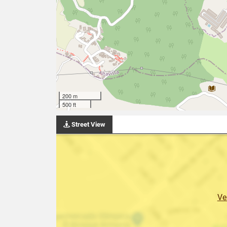
200 m
500 ft
Street View
Ve