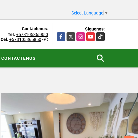
Select Language
▼
Contáctenos:
Síguenos:
Tel.
+573105365850
Facebook
X
Instagram
YouTube
TikTok
Cel.
+573105365850
-
CONTÁCTENOS