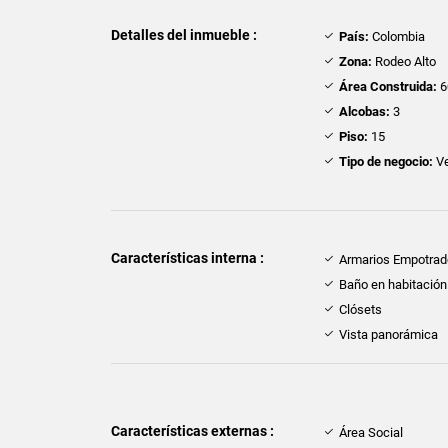
Detalles del inmueble :
País:
Colombia
Zona:
Rodeo Alto
Área Construida:
6
Alcobas:
3
Piso:
15
Tipo de negocio:
Ve
Características interna :
Armarios Empotra
Baño en habitación 
Clósets
Vista panorámica
Características externas :
Área Social