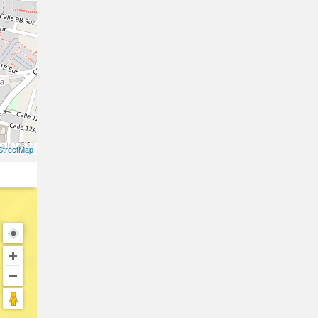
treetMap