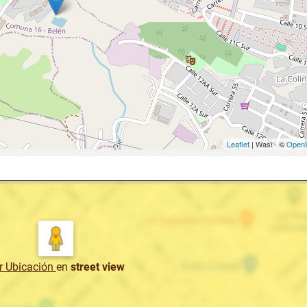
Leaflet
| Wasi - ©
OpenS
r Ubicación
en
street view