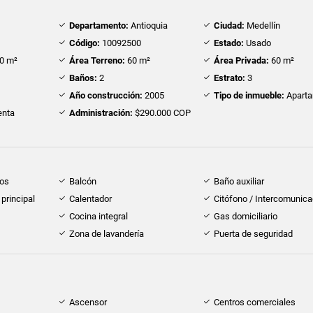
Departamento:
Antioquia
Ciudad:
Medellín
Código:
10092500
Estado:
Usado
0 m²
Área Terreno:
60 m²
Área Privada:
60 m²
Baños:
2
Estrato:
3
Año construcción:
2005
Tipo de inmueble:
Apart
nta
Administración:
$290.000 COP
dos
Balcón
Baño auxiliar
principal
Calentador
Citófono / Intercomunica
Cocina integral
Gas domiciliario
Zona de lavandería
Puerta de seguridad
Ascensor
Centros comerciales