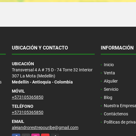
UBICACIÓN Y CONTACTO
INFORMACIÓN
UBICACIÓN
Inicio
Transversal 4 A # 75 D - 74 Torre 32 Interior
Venta
307 La Mota (Medellín)
Alquiler
s
Medellín - Antioquia - Colombia
Servicio
MÓVIL
+573105365850
Blog
Nuestra Empres
TELÉFONO
+573105365850
Contáctenos
EMAIL
Políticas de priv
alejandrorestrepouribe@gmail.com