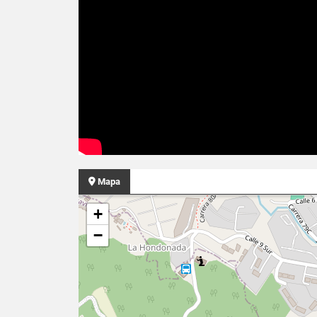
Mapa
+
−