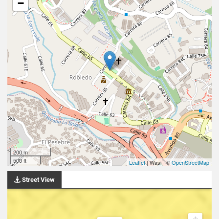
−
200 m
500 ft
Leaflet
| Wasi - ©
OpenStreetMap
Street View