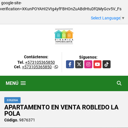
google-site-
verification=XKunPOYAHI2Vtg4yfFBHOnZuABdHtuDfQMyGcv5V_Fs
Select Language
▼
Contáctenos:
Síguenos:
Tel.
+573105365850
Facebook
X
Instagram
YouTube
TikTok
Cel.
+573105365850
-
MENÚ
COLEGA
APARTAMENTO EN VENTA ROBLEDO LA
POLA
Código.
9876371