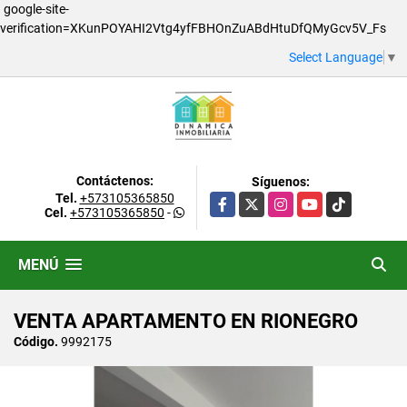
google-site-
verification=XKunPOYAHI2Vtg4yfFBHOnZuABdHtuDfQMyGcv5V_Fs
Select Language
▼
Contáctenos:
Síguenos:
Tel.
+573105365850
Facebook
X
Instagram
YouTube
TikTok
Cel.
+573105365850
-
MENÚ
VENTA APARTAMENTO EN RIONEGRO
Código.
9992175