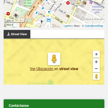
200 m
500 ft
Leaflet
| Wasi - ©
OpenStreetMap
Street View
Ver Ubicación
en
street view
Contáctanos