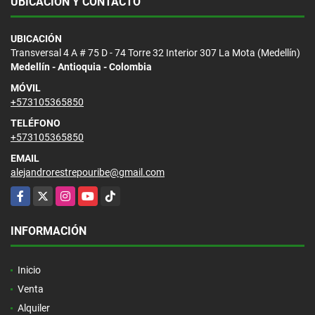
UBICACIÓN Y CONTACTO
UBICACIÓN
Transversal 4 A # 75 D - 74 Torre 32 Interior 307 La Mota (Medellín)
Medellín - Antioquia - Colombia
MÓVIL
+573105365850
TELÉFONO
+573105365850
EMAIL
alejandrorestrepouribe@gmail.com
Facebook
X
Instagram
YouTube
TikTok
INFORMACIÓN
Inicio
Venta
Alquiler