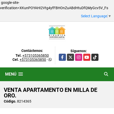
google-site-
verification=XKunPOYAHI2Vtg4yfFBHOnZuABdHtuDfQMyGcv5V_Fs
Select Language
▼
Contáctenos:
Síguenos:
Tel.
+573105365850
Facebook
X
Instagram
YouTube
TikTok
Cel.
+573105365850
-
MENÚ
VENTA APARTAMENTO EN MILLA DE
ORO.
Código.
8214365