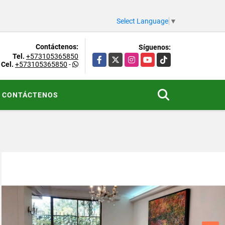
Select Language
▼
Contáctenos:
Síguenos:
Tel.
+573105365850
Facebook
X
Instagram
YouTube
TikTok
Cel.
+573105365850
-
CONTÁCTENOS