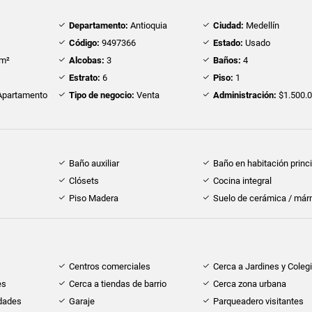
Departamento:
Antioquia
Ciudad:
Medellín
Código:
9497366
Estado:
Usado
m²
Alcobas:
3
Baños:
4
Estrato:
6
Piso:
1
partamento
Tipo de negocio:
Venta
Administración:
$1.500.
Baño auxiliar
Baño en habitación princi
Clósets
Cocina integral
Piso Madera
Suelo de cerámica / már
Centros comerciales
Cerca a Jardines y Coleg
es
Cerca a tiendas de barrio
Cerca zona urbana
idades
Garaje
Parqueadero visitantes