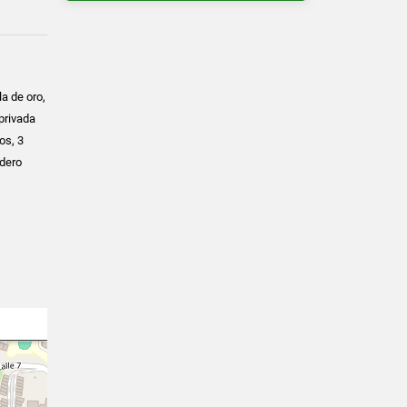
la de oro,
privada
os, 3
adero