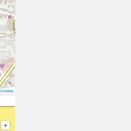
treetMap