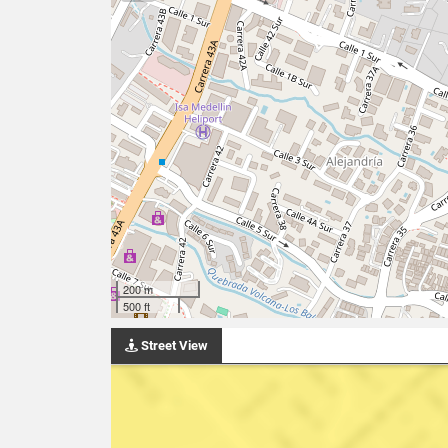
200 m
500 ft
Street View