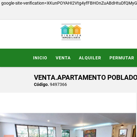
google-site-verification=XKunPOYAHI2Vtg4yfFBHOnZuABdHtuDfQMy
INICIO
VENTA
ALQUILER
PERMUTAR
VENTA.APARTAMENTO POBLADO 
Código.
9497366