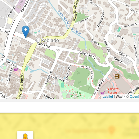
Leaflet
| Wasi - ©
OpenS