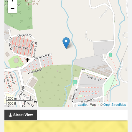
−
200 m
500 ft
Leaflet
| Wasi - ©
OpenStreetMap
Street View