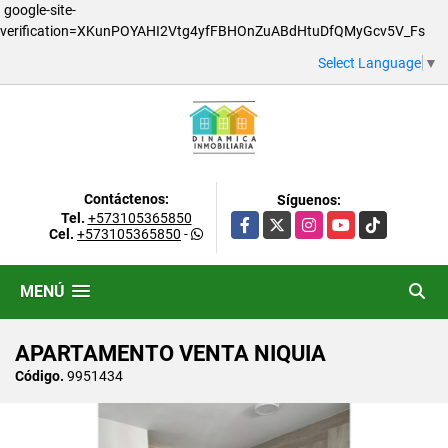
google-site-
verification=XKunPOYAHI2Vtg4yfFBHOnZuABdHtuDfQMyGcv5V_Fs
Select Language
▼
Contáctenos:
Síguenos:
Tel.
+573105365850
Facebook
X
Instagram
YouTube
TikTok
Cel.
+573105365850
-
MENÚ
APARTAMENTO VENTA NIQUIA
Código.
9951434