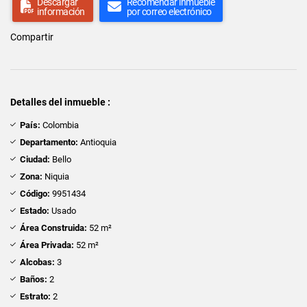
Descargar
Recomendar inmueble
información
por correo electrónico
Compartir
Detalles del inmueble :
País:
Colombia
Departamento:
Antioquia
Ciudad:
Bello
Zona:
Niquia
Código:
9951434
Estado:
Usado
Área Construida:
52 m²
Área Privada:
52 m²
Alcobas:
3
Baños:
2
Estrato:
2