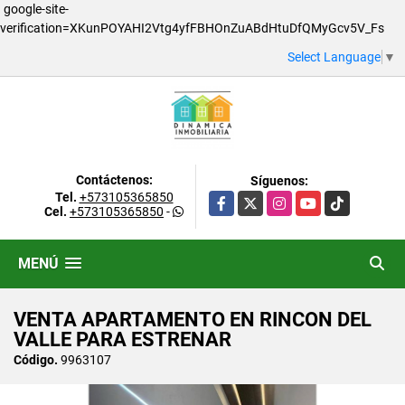
google-site-
verification=XKunPOYAHI2Vtg4yfFBHOnZuABdHtuDfQMyGcv5V_Fs
Select Language
▼
Contáctenos:
Síguenos:
Tel.
+573105365850
Facebook
X
Instagram
YouTube
TikTok
Cel.
+573105365850
-
MENÚ
VENTA APARTAMENTO EN RINCON DEL
VALLE PARA ESTRENAR
Código.
9963107