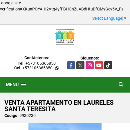
google-site-
verification=XKunPOYAHI2Vtg4yfFBHOnZuABdHtuDfQMyGcv5V_Fs
Select Language
▼
Contáctenos:
Síguenos:
Tel.
+573105365850
Facebook
X
Instagram
YouTube
TikTok
Cel.
+573105365850
-
MENÚ
VENTA APARTAMENTO EN LAURELES
SANTA TERESITA
Código.
9930230