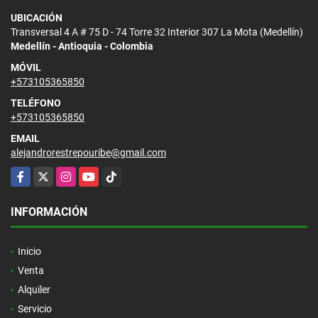
UBICACIÓN
Transversal 4 A # 75 D - 74 Torre 32 Interior 307 La Mota (Medellín)
Medellín - Antioquia - Colombia
MÓVIL
+573105365850
TELÉFONO
+573105365850
EMAIL
alejandrorestrepouribe@gmail.com
Facebook
X
Instagram
YouTube
TikTok
INFORMACIÓN
Inicio
Venta
Alquiler
Servicio