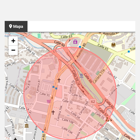
Mapa
+
−