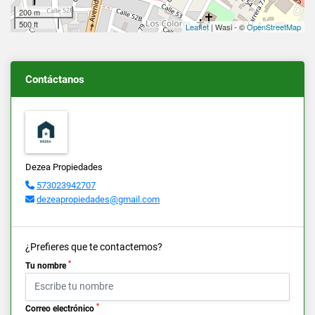
200 m
500 ft
Leaflet
| Wasi - ©
OpenStreetMap
Contáctanos
Dezea Propiedades
573023942707
dezeapropiedades@gmail.com
¿Prefieres que te contactemos?
*
Tu nombre
*
Correo electrónico