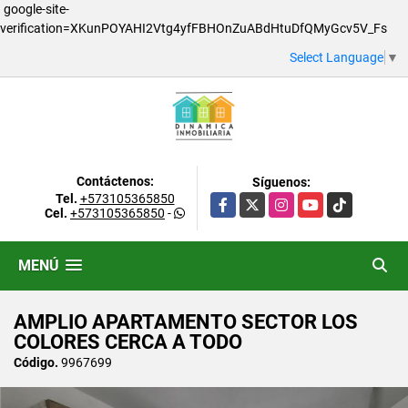
google-site-
verification=XKunPOYAHI2Vtg4yfFBHOnZuABdHtuDfQMyGcv5V_Fs
Select Language
▼
Contáctenos:
Síguenos:
Tel.
+573105365850
Facebook
X
Instagram
YouTube
TikTok
Cel.
+573105365850
-
MENÚ
AMPLIO APARTAMENTO SECTOR LOS
COLORES CERCA A TODO
Código.
9967699