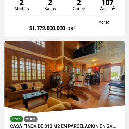
2
2
2
107
2
Alcobas
Baños
Garaje
Área m
Venta
$1.172.000.000
COP
FINCA
VENTA
CASA FINCA DE 310 M2 EN PARCELACION EN SANTA ELENA / LOTE DE 6.450 M2