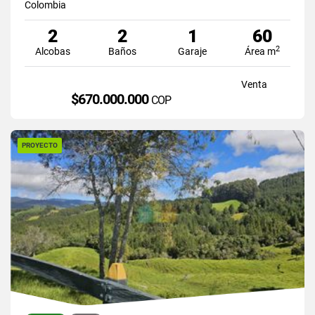
Colombia
2
2
1
60
2
Alcobas
Baños
Garaje
Área m
Venta
$670.000.000
COP
PROYECTO