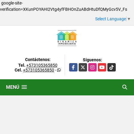
google-site-
verification=XKunPOYAHI2Vtg4yfFBHOnZuABdHtuDfQMyGcv5V_Fs
Select Language
▼
Contáctenos:
Síguenos:
Tel.
+573105365850
Facebook
X
Instagram
YouTube
TikTok
Cel.
+573105365850
-
MENÚ