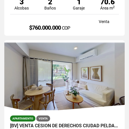
3
2
1
70.6
2
Alcobas
Baños
Garaje
Área m
Venta
$760.000.000
COP
APARTAMENTO
VENTA
[BV] VENTA CESIÓN DE DERECHOS CIUDAD PELDAR, ENVIGADO