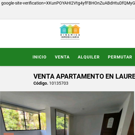
google-site-verification=XKunPOYAHI2Vtg4yfFBHOnZuABdHtuDfQMy
INICIO
VENTA
ALQUILER
PERMUTAR
VENTA APARTAMENTO EN LAUREL
Código.
10135703