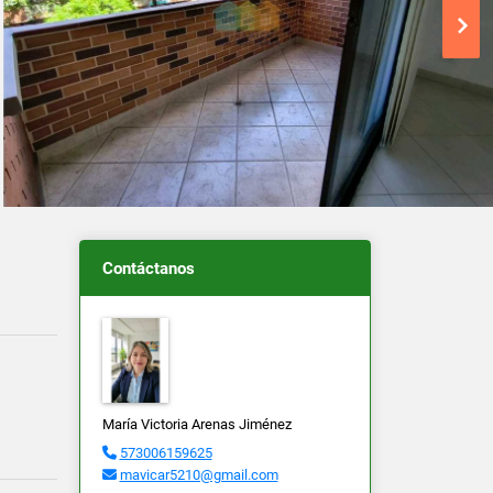
Contáctanos
María Victoria Arenas Jiménez
573006159625
mavicar5210@gmail.com