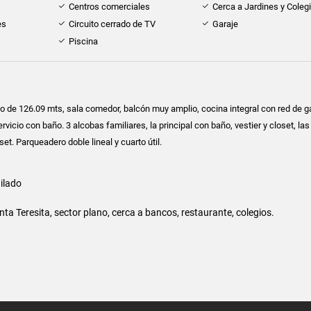
Centros comerciales
Cerca a Jardines y Coleg
es
Circuito cerrado de TV
Garaje
Piscina
 de 126.09 mts, sala comedor, balcón muy amplio, cocina integral con red de g
rvicio con baño. 3 alcobas familiares, la principal con baño, vestier y closet, las
set. Parqueadero doble lineal y cuarto útil.
ilado
anta Teresita, sector plano, cerca a bancos, restaurante, colegios.