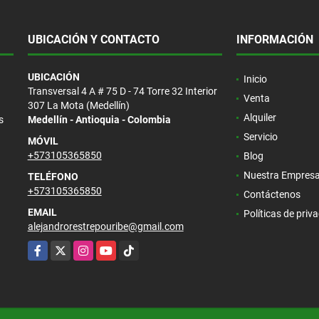
UBICACIÓN Y CONTACTO
INFORMACIÓN
UBICACIÓN
Inicio
Transversal 4 A # 75 D - 74 Torre 32 Interior
Venta
307 La Mota (Medellín)
Alquiler
s
Medellín - Antioquia - Colombia
Servicio
MÓVIL
+573105365850
Blog
Nuestra Empres
TELÉFONO
+573105365850
Contáctenos
EMAIL
Políticas de priv
alejandrorestrepouribe@gmail.com
Facebook
X
Instagram
YouTube
TikTok