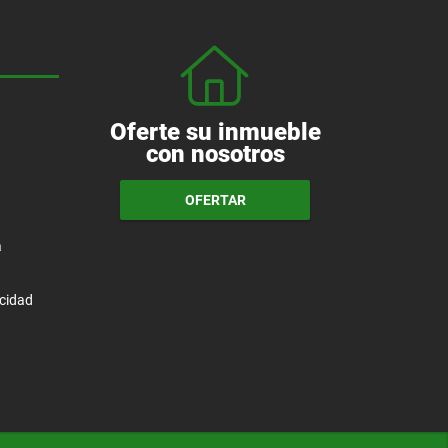
Oferte su inmueble
con nosotros
OFERTAR
a
acidad