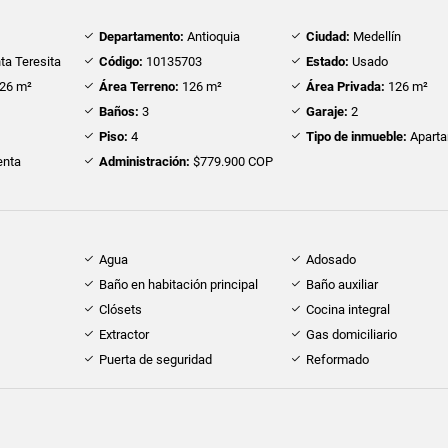
Departamento:
Antioquia
Ciudad:
Medellín
ta Teresita
Código:
10135703
Estado:
Usado
26 m²
Área Terreno:
126 m²
Área Privada:
126 m²
Baños:
3
Garaje:
2
Piso:
4
Tipo de inmueble:
Apart
nta
Administración:
$779.900 COP
Agua
Adosado
Baño en habitación principal
Baño auxiliar
Clósets
Cocina integral
Extractor
Gas domiciliario
Puerta de seguridad
Reformado