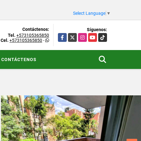
Select Language
▼
Contáctenos:
Síguenos:
Tel.
+573105365850
Facebook
X
Instagram
YouTube
TikTok
Cel.
+573105365850
-
CONTÁCTENOS