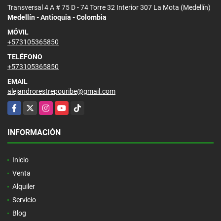
Transversal 4 A # 75 D - 74 Torre 32 Interior 307 La Mota (Medellín)
Medellín - Antioquia - Colombia
MÓVIL
+573105365850
TELÉFONO
+573105365850
EMAIL
alejandrorestrepouribe@gmail.com
Facebook
X
Instagram
YouTube
TikTok
INFORMACIÓN
Inicio
Venta
Alquiler
Servicio
Blog