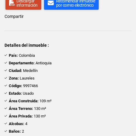
Descargar
Recomendar inmueble
información
por correo electrónico
Compartir
Detalles del inmueble :
País:
Colombia
Departamento:
Antioquia
Ciudad:
Medellín
Zona:
Laureles
Código:
9997466
Estado:
Usado
Área Construida:
109 m²
Área Terreno:
130 m²
Área Privada:
130 m²
Alcobas:
4
Baños:
2