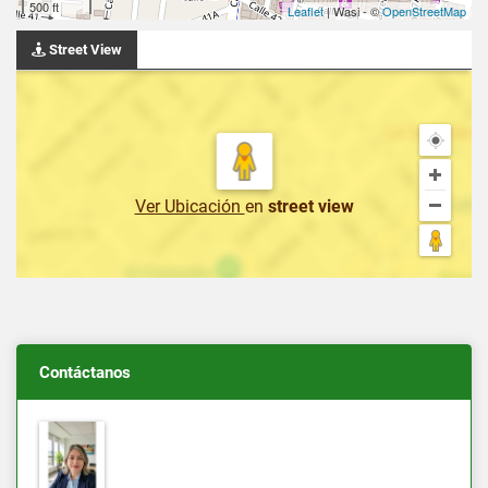
500 ft
Leaflet
| Wasi - ©
OpenStreetMap
Street View
Ver Ubicación
en
street view
Contáctanos