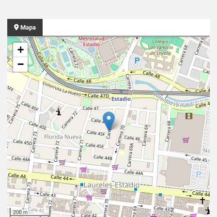
Mapa
+
−
200 m