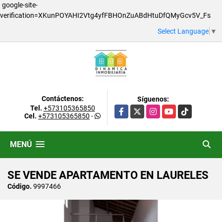
google-site-
verification=XKunPOYAHI2Vtg4yfFBHOnZuABdHtuDfQMyGcv5V_Fs
Select Language
▼
Contáctenos:
Síguenos:
Tel.
+573105365850
Facebook
X
Instagram
YouTube
TikTok
Cel.
+573105365850
-
MENÚ
SE VENDE APARTAMENTO EN LAURELES
Código.
9997466