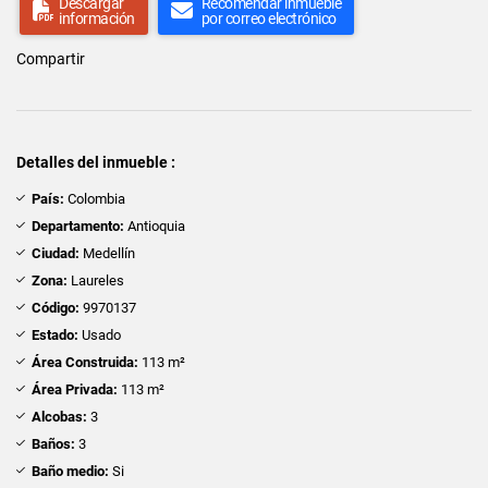
Descargar
Recomendar inmueble
información
por correo electrónico
Compartir
Detalles del inmueble :
País:
Colombia
Departamento:
Antioquia
Ciudad:
Medellín
Zona:
Laureles
Código:
9970137
Estado:
Usado
Área Construida:
113 m²
Área Privada:
113 m²
Alcobas:
3
Baños:
3
Baño medio:
Si