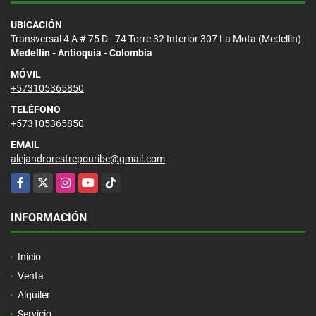
UBICACIÓN
Transversal 4 A # 75 D - 74 Torre 32 Interior 307 La Mota (Medellín)
Medellín - Antioquia - Colombia
MÓVIL
+573105365850
TELÉFONO
+573105365850
EMAIL
alejandrorestrepouribe@gmail.com
Facebook
X
Instagram
YouTube
TikTok
INFORMACIÓN
Inicio
Venta
Alquiler
Servicio