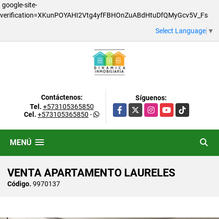
google-site-
verification=XKunPOYAHI2Vtg4yfFBHOnZuABdHtuDfQMyGcv5V_Fs
Select Language
▼
Contáctenos:
Síguenos:
Tel.
+573105365850
Facebook
X
Instagram
YouTube
TikTok
Cel.
+573105365850
-
MENÚ
VENTA APARTAMENTO LAURELES
Código.
9970137