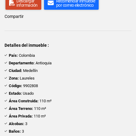
Descargar
Recomendar inmueble
información
por correo electrónico
Compartir
Detalles del inmueble :
País:
Colombia
Departamento:
Antioquia
Ciudad:
Medellín
Zona:
Laureles
Código:
9902808
Estado:
Usado
Área Construida:
110 m²
Área Terreno:
110 m²
Área Privada:
110 m²
Alcobas:
3
Baños:
3