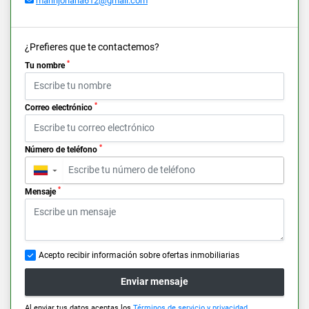
marinjohana612@gmail.com
¿Prefieres que te contactemos?
*
Tu nombre
*
Correo electrónico
*
Número de teléfono
▼
*
Mensaje
Acepto recibir información sobre ofertas inmobiliarias
Enviar mensaje
Al enviar tus datos aceptas los
Términos de servicio y privacidad