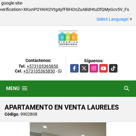
google-site-
verification=XKunPOYAHI2Vtg4yfFBHOnZuABdHtuDfQMyGcv5V_Fs
Select Language
▼
Contáctenos:
Síguenos:
Tel.
+573105365850
Facebook
X
Instagram
YouTube
TikTok
Cel.
+573105365850
-
MENÚ
APARTAMENTO EN VENTA LAURELES
Código.
9902808