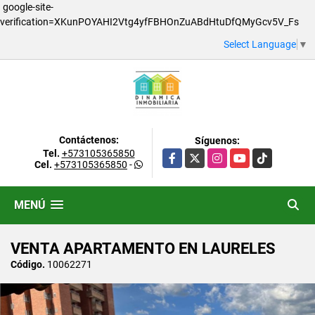
google-site-
verification=XKunPOYAHI2Vtg4yfFBHOnZuABdHtuDfQMyGcv5V_Fs
Select Language
▼
Contáctenos:
Síguenos:
Tel.
+573105365850
Facebook
X
Instagram
YouTube
TikTok
Cel.
+573105365850
-
MENÚ
VENTA APARTAMENTO EN LAURELES
Código.
10062271