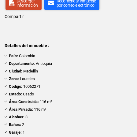
Descargar
Recomendar inmueble
información
por correo electrónico
Compartir
Detalles del inmueble :
País:
Colombia
Departamento:
Antioquia
Ciudad:
Medellín
Zona:
Laureles
Código:
10062271
Estado:
Usado
Área Construida:
116 m²
Área Privada:
116 m²
Alcobas:
3
Baños:
2
Garaje:
1