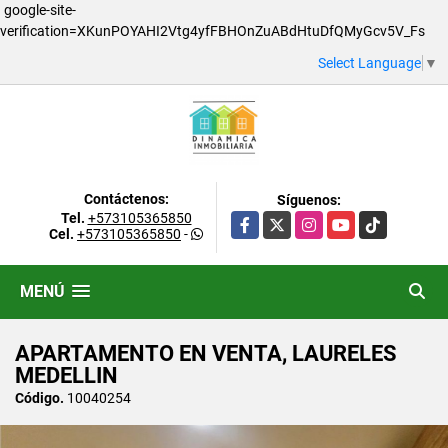
google-site-
verification=XKunPOYAHI2Vtg4yfFBHOnZuABdHtuDfQMyGcv5V_Fs
Select Language
▼
Contáctenos:
Síguenos:
Tel.
+573105365850
Facebook
X
Instagram
YouTube
TikTok
Cel.
+573105365850
-
MENÚ
APARTAMENTO EN VENTA, LAURELES
MEDELLIN
Código.
10040254