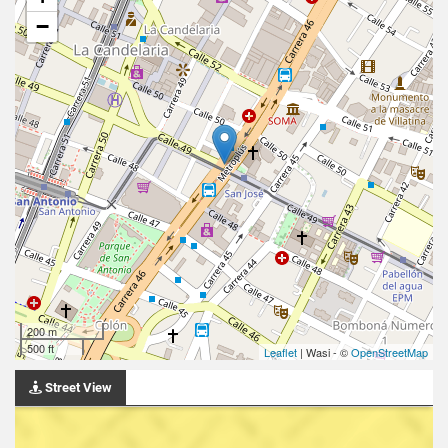
−
200 m
500 ft
Leaflet
| Wasi - ©
OpenStreetMap
Street View