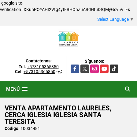
google-site-
verification=XKunPOYAHI2Vtg4yfFBHOnZuABdHtuDfQMyGcv5V_Fs
Select Language
▼
Contáctenos:
Síguenos:
Tel.
+573105365850
Facebook
X
Instagram
YouTube
TikTok
Cel.
+573105365850
-
MENÚ
VENTA APARTAMENTO LAURELES,
CERCA IGLESIA IGLESIA SANTA
TERESITA
Código.
10034481