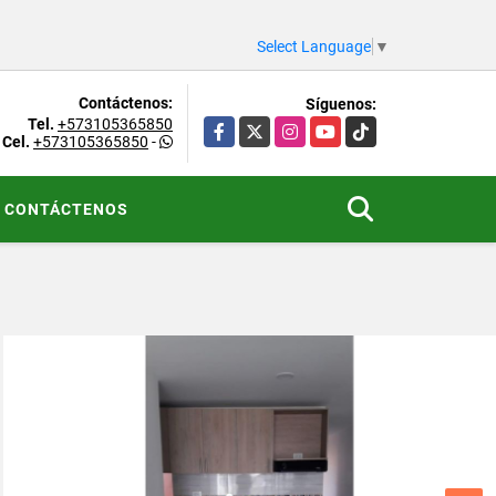
Select Language
▼
Contáctenos:
Síguenos:
Tel.
+573105365850
Facebook
X
Instagram
YouTube
TikTok
Cel.
+573105365850
-
CONTÁCTENOS