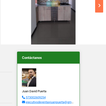
Contáctanos
Juan David Puerta
573002609254
ejecutivodeventasjuanpuerta@gmail.com