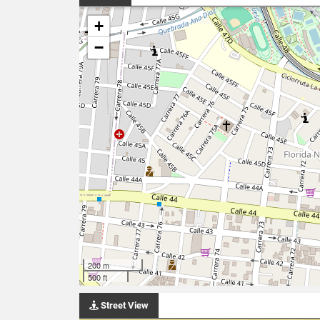
+
−
200 m
500 ft
Street View