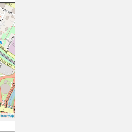
treetMap