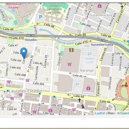
Leaflet
| Wasi - ©
OpenS