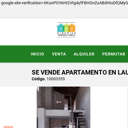
google-site-verification=XKunPOYAHI2Vtg4yfFBHOnZuABdHtuDfQMy
INICIO
VENTA
ALQUILER
PERMUTAR
SE VENDE APARTAMENTO EN LA
Código.
10003355