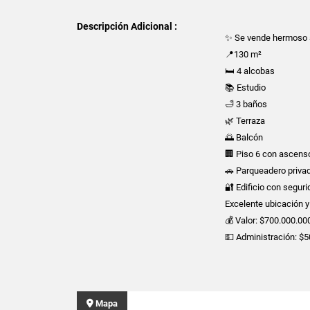
Descripción Adicional :
✨ Se vende hermoso 
📍130 m²
🛏️ 4 alcobas
📚 Estudio
🛁 3 baños
🌿 Terraza
🌅 Balcón
🏢 Piso 6 con ascens
🚗 Parqueadero priva
🔐 Edificio con segur
Excelente ubicación y
💰 Valor: $700.000.00
💵 Administración: $
Mapa