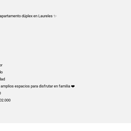
apartamento dúplex en Laureles ✨
or
do
idad
 amplios espacios para disfrutar en familia ❤️
0
502.000