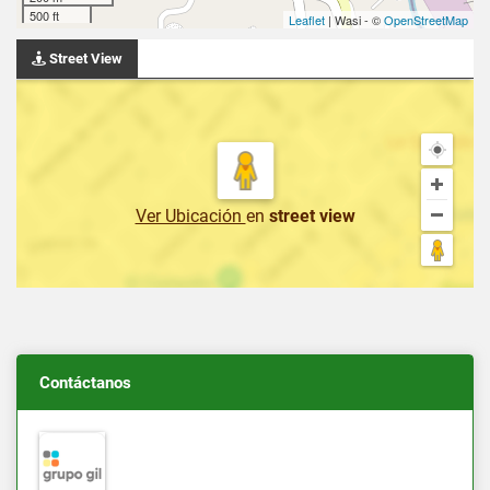
500 ft
Leaflet
| Wasi - ©
OpenStreetMap
Street View
Ver Ubicación
en
street view
Contáctanos