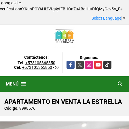
google-site-
verification=XKunPOYAHI2Vtg4yfFBHOnZuABdHtuDfQMyGcv5V_Fs
Select Language
▼
Contáctenos:
Síguenos:
Tel.
+573105365850
Facebook
X
Instagram
YouTube
TikTok
Cel.
+573105365850
-
MENÚ
APARTAMENTO EN VENTA LA ESTRELLA
Código.
9998576