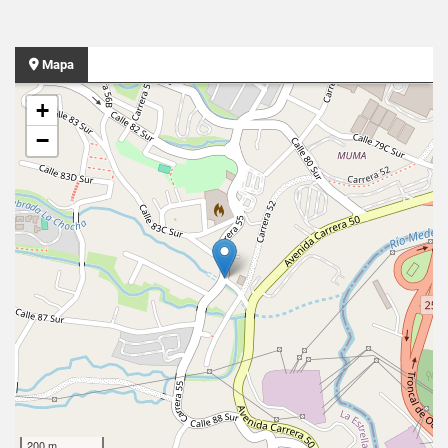
Mapa
+
−
200 m