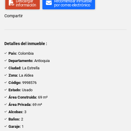
Descargar
Recomendar inmueble
información
por correo electrónico
Compartir
Detalles del inmueble :
País:
Colombia
Departamento:
Antioquia
Ciudad:
La Estrella
Zona:
La Aldea
Código:
9998576
Estado:
Usado
Área Construida:
69 m²
Área Privada:
69 m²
Alcobas:
3
Baños:
2
Garaje:
1