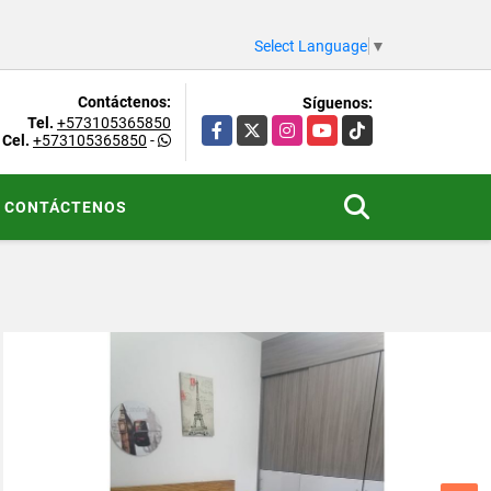
Select Language
▼
Contáctenos:
Síguenos:
Tel.
+573105365850
Facebook
X
Instagram
YouTube
TikTok
Cel.
+573105365850
-
CONTÁCTENOS