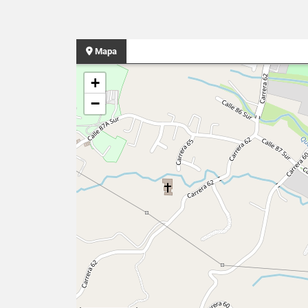
Mapa
+
−