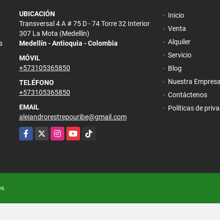
UBICACIÓN
Inicio
Transversal 4 A # 75 D - 74 Torre 32 Interior
Venta
307 La Mota (Medellín)
Alquiler
s
Medellín - Antioquia - Colombia
Servicio
MÓVIL
+573105365850
Blog
Nuestra Empres
TELÉFONO
+573105365850
Contáctenos
EMAIL
Políticas de priv
alejandrorestrepouribe@gmail.com
Facebook
X
Instagram
YouTube
TikTok
os.