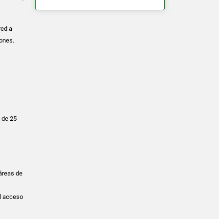
red a
iones.
 de 25
 áreas de
il acceso