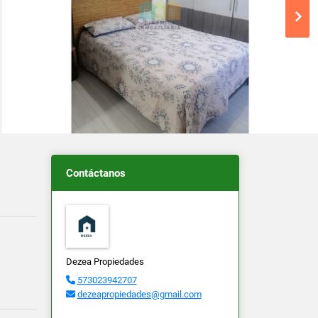
Contáctanos
Dezea Propiedades
573023942707
dezeapropiedades@gmail.com