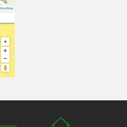
treetMap