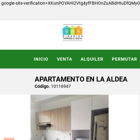
google-site-verification=XKunPOYAHI2Vtg4yfFBHOnZuABdHtuDfQMy
INICIO
VENTA
ALQUILER
PERMUTAR
APARTAMENTO EN LA ALDEA
Código.
10116947