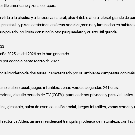
 estilo americano y zona de ropas.
ista a la piscina y a la reserva natural, piso 4 doble altura, clóset grande de pa
n principal, y pisos cerámicos en áreas sociales/cocina y laminados en habitac
o privado, no limita con ningún otro parqueadero y cuarto útil grande.
000
l año 2025, el del 2026 no lo han generado.
do por agencia hasta Marzo de 2027.
encial moderno de dos torres, caracterizado por su ambiente campestre con más
asio, salón social, juegos infantiles, zonas verdes, seguridad 24 horas.
ortería, circuito cerrado de TV (CCTV), parqueaderos privados y para visitantes.
a, gimnasio, salón de eventos, salón social, juegos infantiles, zonas verdes y
 sector La Aldea, un área residencial tranquila y rodeada de naturaleza, con fác