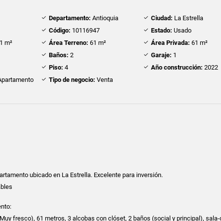
Departamento:
Antioquia
Ciudad:
La Estrella
Código:
10116947
Estado:
Usado
1 m²
Área Terreno:
61 m²
Área Privada:
61 m²
Baños:
2
Garaje:
1
Piso:
4
Año construcción:
2022
partamento
Tipo de negocio:
Venta
tamento ubicado en La Estrella. Excelente para inversión.
ables
ento:
(Muy fresco), 61 metros, 3 alcobas con clóset, 2 baños (social y principal), sala