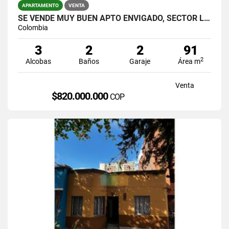
APARTAMENTO
VENTA
SE VENDE MUY BUEN APTO ENVIGADO, SECTOR LA ABADIA,UNIDAD MUY COMPLETA.
Colombia
3
2
2
91
2
Alcobas
Baños
Garaje
Área m
Venta
$820.000.000
COP