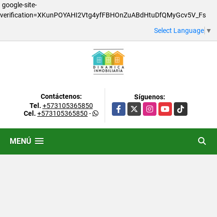
google-site-
verification=XKunPOYAHI2Vtg4yfFBHOnZuABdHtuDfQMyGcv5V_Fs
Select Language
▼
Contáctenos:
Síguenos:
Tel.
+573105365850
Facebook
X
Instagram
YouTube
TikTok
Cel.
+573105365850
-
MENÚ