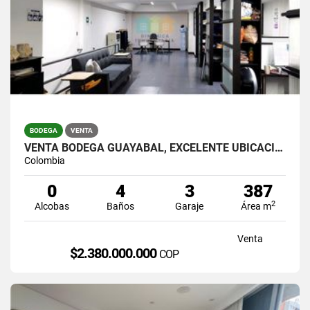
BODEGA
VENTA
VENTA BODEGA GUAYABAL, EXCELENTE UBICACION EN MALL INDUSTRIAL
Colombia
0
4
3
387
2
Alcobas
Baños
Garaje
Área m
Venta
$2.380.000.000
COP