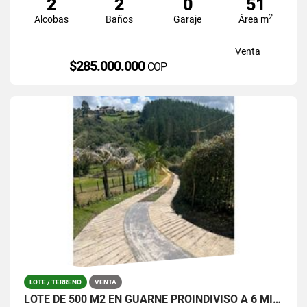
2
2
0
51
2
Alcobas
Baños
Garaje
Área m
Venta
$285.000.000
COP
LOTE / TERRENO
VENTA
LOTE DE 500 M2 EN GUARNE PROINDIVISO A 6 MINUTOS DE LA AUTOPISTA