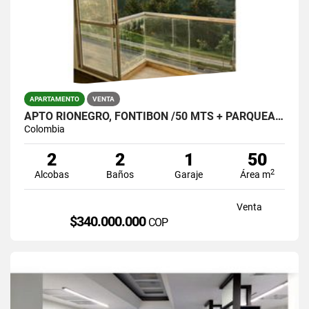
APARTAMENTO
VENTA
APTO RIONEGRO, FONTIBON /50 MTS + PARQUEADERO Y ÚTIL $340.000.000
Colombia
2
2
1
50
2
Alcobas
Baños
Garaje
Área m
Venta
$340.000.000
COP