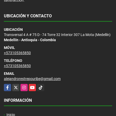
satisfacción.
UBICACIÓN Y CONTACTO
UBICACIÓN
Transversal 4 A # 75 D - 74 Torre 32 Interior 307 La Mota (Medellín)
Medellín - Antioquia - Colombia
MÓVIL
+573105365850
TELÉFONO
+573105365850
EMAIL
alejandrorestrepouribe@gmail.com
Facebook
X
Instagram
YouTube
TikTok
INFORMACIÓN
Inicio