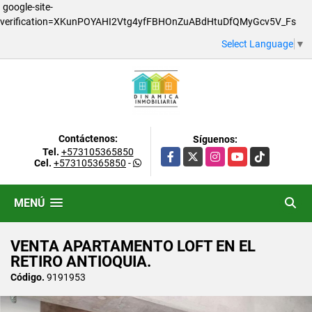
google-site-
verification=XKunPOYAHI2Vtg4yfFBHOnZuABdHtuDfQMyGcv5V_Fs
Select Language
▼
Contáctenos:
Síguenos:
Tel.
+573105365850
Facebook
X
Instagram
YouTube
TikTok
Cel.
+573105365850
-
MENÚ
VENTA APARTAMENTO LOFT EN EL
RETIRO ANTIOQUIA.
Código.
9191953