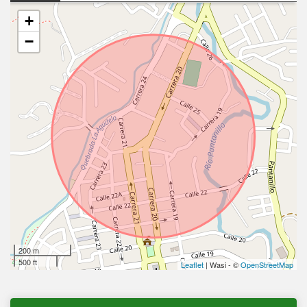
+
−
200 m
500 ft
Leaflet
| Wasi - ©
OpenStreetMap