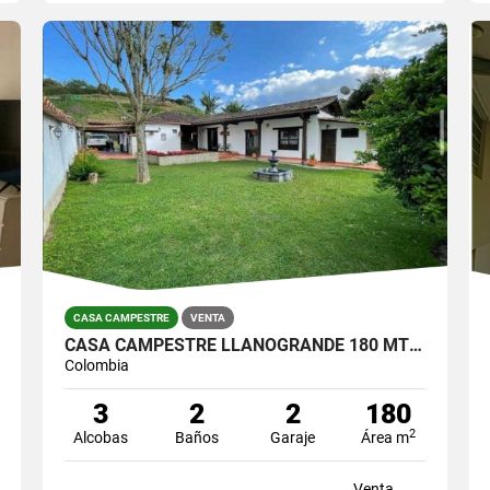
CASA CAMPESTRE
VENTA
CASA CAMPESTRE LLANOGRANDE 180 MTS / LOTE 800 MTS $1.450.000.000
Colombia
3
2
2
180
2
Alcobas
Baños
Garaje
Área m
Venta