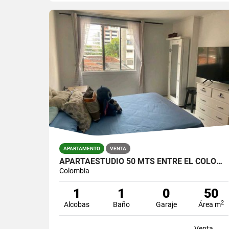
APARTAMENTO
VENTA
APARTAESTUDIO 50 MTS ENTRE EL COLOMBO Y LA PLAYA / $330.000.000
Colombia
1
1
0
50
2
Alcobas
Baño
Garaje
Área m
Venta