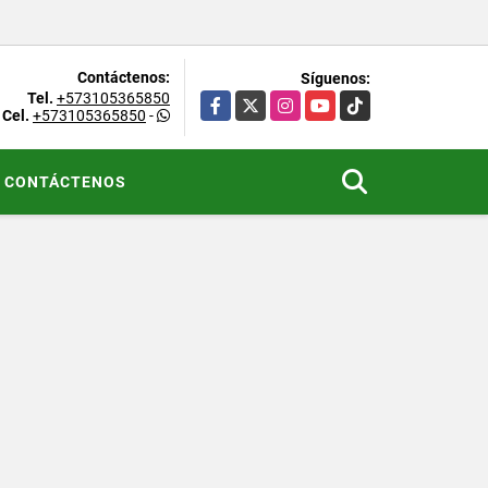
Contáctenos:
Síguenos:
Tel.
+573105365850
Facebook
X
Instagram
YouTube
TikTok
Cel.
+573105365850
-
CONTÁCTENOS