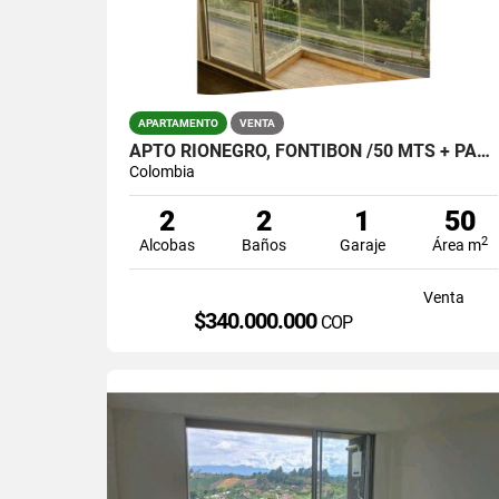
APARTAMENTO
VENTA
APTO RIONEGRO, FONTIBON /50 MTS + PARQUEADERO Y ÚTIL $340.000.000
Colombia
2
2
1
50
2
Alcobas
Baños
Garaje
Área m
Venta
$340.000.000
COP