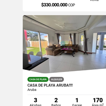
$330.000.000
COP
CASA DE PLAYA
ALQUILER
CASA DE PLAYA ARUBA!!!!
Aruba
3
2
1
170
2
Alcobas
Baños
Garaje
Área m