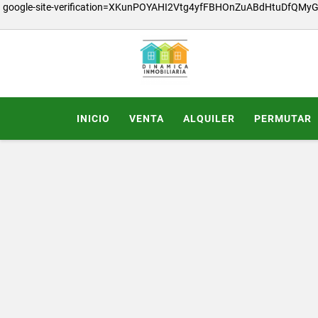
google-site-verification=XKunPOYAHI2Vtg4yfFBHOnZuABdHtuDfQMy
INICIO
VENTA
ALQUILER
PERMUTAR