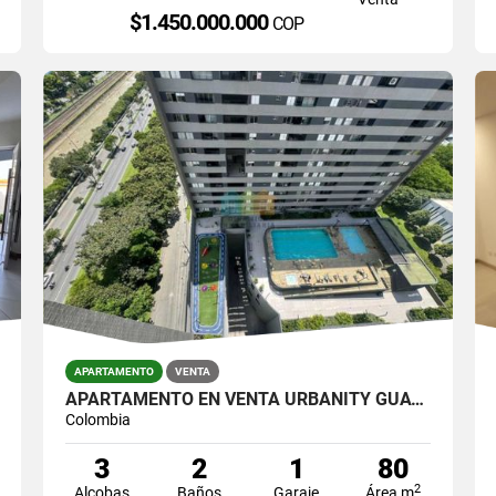
$1.450.000.000
COP
APARTAMENTO
VENTA
APARTAMENTO EN VENTA URBANITY GUAYABAL
Colombia
3
2
1
80
2
Alcobas
Baños
Garaje
Área m