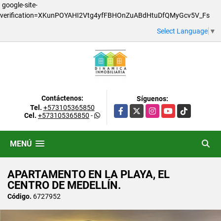
google-site-
verification=XKunPOYAHI2Vtg4yfFBHOnZuABdHtuDfQMyGcv5V_Fs
Select Language
▼
Contáctenos:
Síguenos:
Tel.
+573105365850
Facebook
X
Instagram
YouTube
TikTok
Cel.
+573105365850
-
MENÚ
APARTAMENTO EN LA PLAYA, EL
CENTRO DE MEDELLÍN.
Código.
6727952