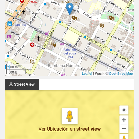
200 m
500 ft
Leaflet
| Wasi - ©
OpenStreetMap
Street View
Ver Ubicación
en
street view