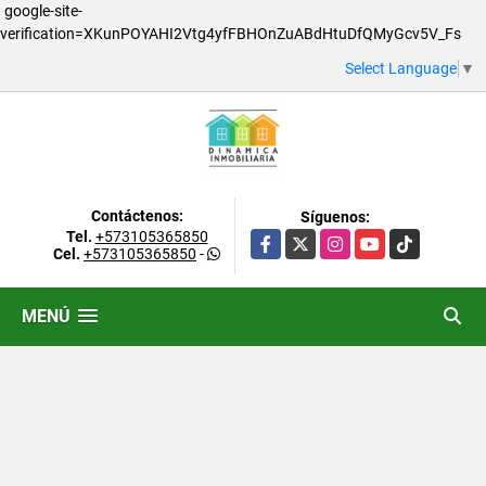
google-site-
verification=XKunPOYAHI2Vtg4yfFBHOnZuABdHtuDfQMyGcv5V_Fs
Select Language
▼
Contáctenos:
Síguenos:
Tel.
+573105365850
Facebook
X
Instagram
YouTube
TikTok
Cel.
+573105365850
-
MENÚ