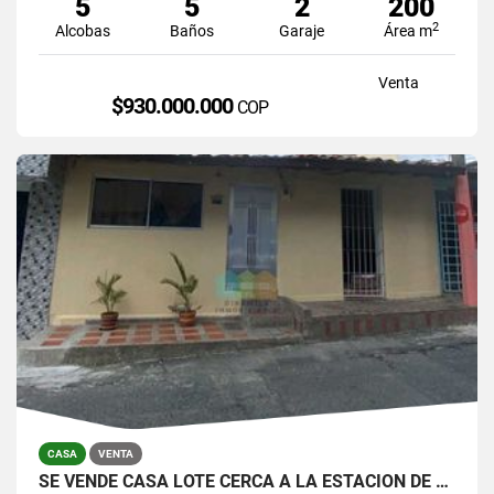
5
5
2
200
2
Alcobas
Baños
Garaje
Área m
Venta
$930.000.000
COP
CASA
VENTA
SE VENDE CASA LOTE CERCA A LA ESTACION DE SAN JAVIER