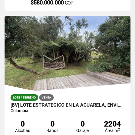
$580.000.000
COP
LOTE / TERRENO
VENTA
[BV] LOTE ESTRATÉGICO EN LA ACUARELA, ENVIGADO
Colombia
0
0
0
2204
2
Alcobas
Baños
Garaje
Área m