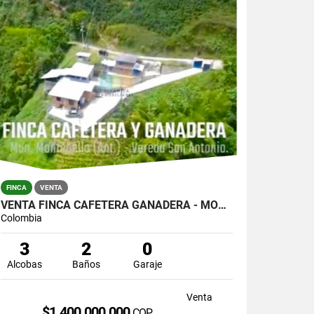
FINCA
VENTA
VENTA FINCA CAFETERA GANADERA - MONTEBELLO . .!!!! BAJO DE PRECIO!!!!
Colombia
3
2
0
Alcobas
Baños
Garaje
Venta
$1.400.000.000
COP