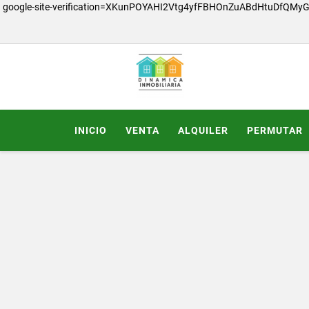
google-site-verification=XKunPOYAHI2Vtg4yfFBHOnZuABdHtuDfQMy
INICIO
VENTA
ALQUILER
PERMUTAR