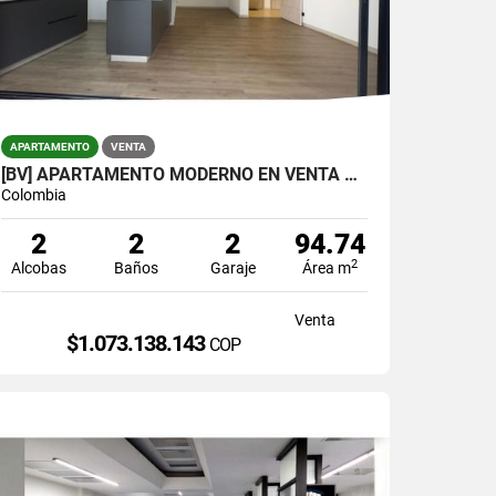
APARTAMENTO
VENTA
[BV] APARTAMENTO MODERNO EN VENTA EN ENVIGADO, LOMA DE LOS MESA
Colombia
2
2
2
94.74
2
Alcobas
Baños
Garaje
Área m
Venta
$1.073.138.143
COP