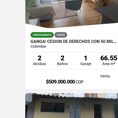
APARTAMENTO
VENTA
GANGA! CESIÓN DE DERECHOS CON 50 MILLONES DE DESCUENTO, MARINILLA
Colombia
2
2
1
66.55
2
Alcobas
Baños
Garaje
Área m
Venta
$509.000.000
COP