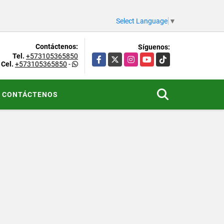
Select Language
▼
Contáctenos:
Síguenos:
Tel.
+573105365850
Facebook
X
Instagram
YouTube
TikTok
Cel.
+573105365850
-
CONTÁCTENOS