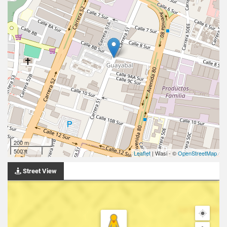
200 m
500 ft
Leaflet
| Wasi - ©
OpenStreetMap
Street View