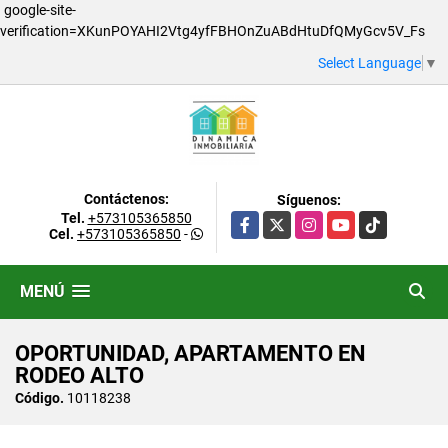
google-site-
verification=XKunPOYAHI2Vtg4yfFBHOnZuABdHtuDfQMyGcv5V_Fs
Select Language
▼
Contáctenos:
Síguenos:
Tel.
+573105365850
Facebook
X
Instagram
YouTube
TikTok
Cel.
+573105365850
-
MENÚ
OPORTUNIDAD, APARTAMENTO EN
RODEO ALTO
Código.
10118238